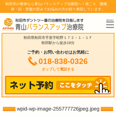
秋田市の整体なら青山バランスアップ治療院へ！肩こり、腰痛、
体・顔・骨盤の歪みでお悩みの方が続々来院しています。
秋田県秋田市手形字蛇野１７２－１－１Ｆ
秋田駅から徒歩18分
ご予約・お問い合わせはお気軽に
018-838-0326
タップして電話する
wpid-wp-image-255777726jpeg.jpeg