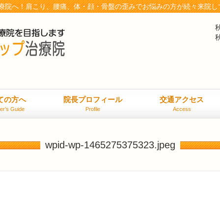
療院へ！肩こり、腰痛、体・顔・骨盤の歪みでお悩みの方が続々来院し
ての方へ
院長プロフィール
交通アクセス
er’s Guide
Profile
Access
wpid-wp-1465275375323.jpeg