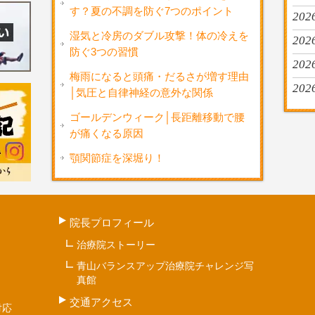
す？夏の不調を防ぐ7つのポイント
2026
湿気と冷房のダブル攻撃！体の冷えを
2026
防ぐ3つの習慣
202
梅雨になると頭痛・だるさが増す理由
2026
│気圧と自律神経の意外な関係
ゴールデンウィーク│長距離移動で腰
が痛くなる原因
顎関節症を深堀り！
院長プロフィール
治療院ストーリー
青山バランスアップ治療院チャレンジ写
真館
交通アクセス
対応