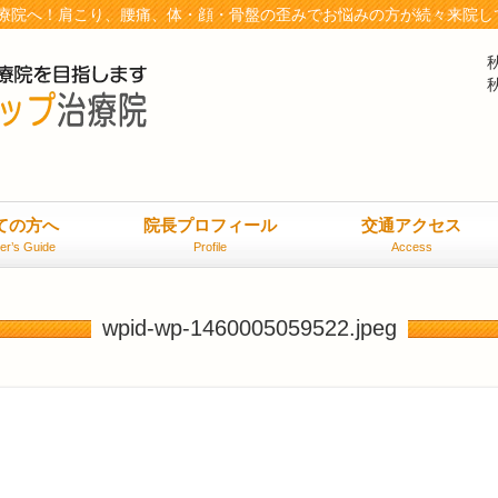
療院へ！肩こり、腰痛、体・顔・骨盤の歪みでお悩みの方が続々来院し
ての方へ
院長プロフィール
交通アクセス
er’s Guide
Profile
Access
wpid-wp-1460005059522.jpeg