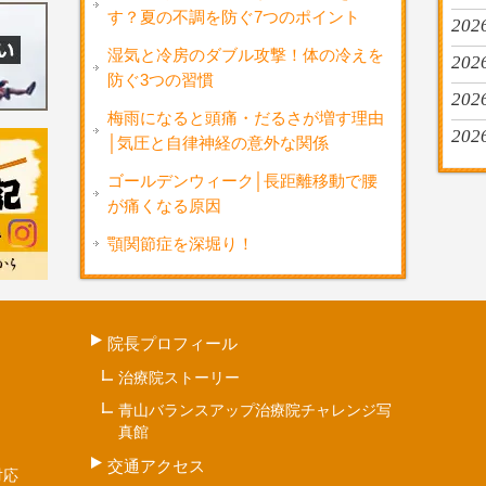
す？夏の不調を防ぐ7つのポイント
2026
湿気と冷房のダブル攻撃！体の冷えを
2026
防ぐ3つの習慣
2026
梅雨になると頭痛・だるさが増す理由
202
│気圧と自律神経の意外な関係
ゴールデンウィーク│長距離移動で腰
が痛くなる原因
顎関節症を深堀り！
院長プロフィール
治療院ストーリー
青山バランスアップ治療院チャレンジ写
真館
交通アクセス
対応