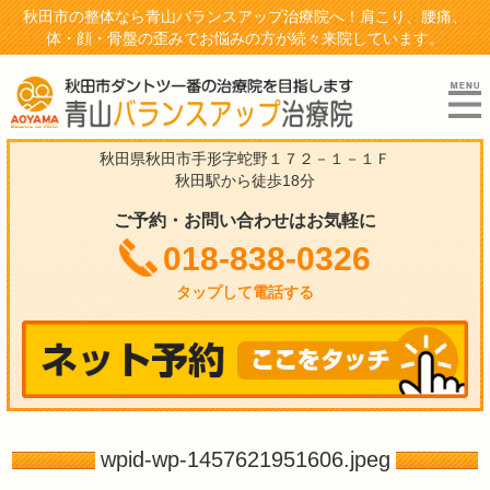
秋田市の整体なら青山バランスアップ治療院へ！肩こり、腰痛、
体・顔・骨盤の歪みでお悩みの方が続々来院しています。
秋田県秋田市手形字蛇野１７２－１－１Ｆ
秋田駅から徒歩18分
ご予約・お問い合わせはお気軽に
018-838-0326
タップして電話する
wpid-wp-1457621951606.jpeg