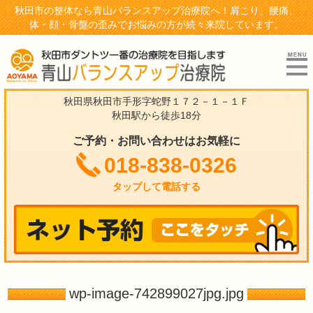
秋田市の整体なら青山バランスアップ治療院へ！肩こり、腰痛、
体・顔・骨盤の歪みでお悩みの方が続々来院しています。
秋田県秋田市手形字蛇野１７２－１－１Ｆ
秋田駅から徒歩18分
ご予約・お問い合わせはお気軽に
018-838-0326
タップして電話する
wp-image-742899027jpg.jpg