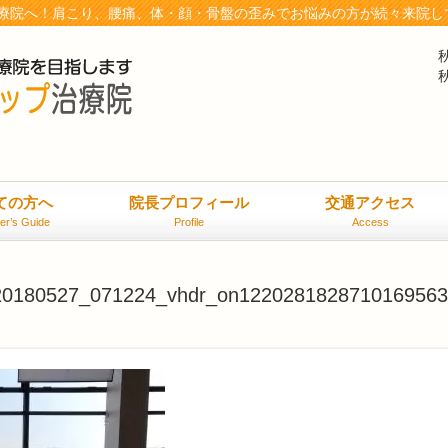
療院へ！肩こり、腰痛、体・顔・骨盤の歪みでお悩みの方が続々来院し
ての方へ
院長プロフィール
交通アクセス
er’s Guide
Profile
Access
20180527_071224_vhdr_on1220281828710169563.