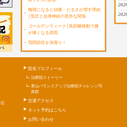
2026
梅雨になると頭痛・だるさが増す理由
202
│気圧と自律神経の意外な関係
ゴールデンウィーク│長距離移動で腰
が痛くなる原因
顎関節症を深堀り！
院長プロフィール
治療院ストーリー
青山バランスアップ治療院チャレンジ写
真館
交通アクセス
対応
ネット予約はこちら
お問い合わせ