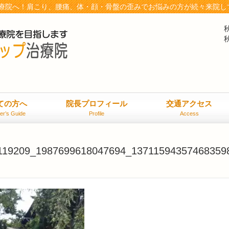
療院へ！肩こり、腰痛、体・顔・骨盤の歪みでお悩みの方が続々来院し
ての方へ
院長プロフィール
交通アクセス
er’s Guide
Profile
Access
119209_1987699618047694_13711594357468359