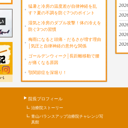
2026
猛暑と冷房の温度差が自律神経を乱
す？夏の不調を防ぐ7つのポイント
2026
湿気と冷房のダブル攻撃！体の冷えを
2026
防ぐ3つの習慣
2026
梅雨になると頭痛・だるさが増す理由
202
│気圧と自律神経の意外な関係
ゴールデンウィーク│長距離移動で腰
が痛くなる原因
顎関節症を深堀り！
院長プロフィール
治療院ストーリー
青山バランスアップ治療院チャレンジ写
真館