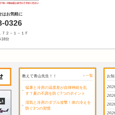
せはお気軽に
8-0326
１７２－１－１Ｆ
18分
一覧
教えて青山先生！！
お知
2026
猛暑と冷房の温度差が自律神経を乱
す？夏の不調を防ぐ7つのポイント
2026
湿気と冷房のダブル攻撃！体の冷えを
2026
防ぐ3つの習慣
2026