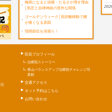
梅雨になると頭痛・だるさが増す理由
202
│気圧と自律神経の意外な関係
ゴールデンウィーク│長距離移動で腰
が痛くなる原因
顎関節症を深堀り！
院長プロフィール
治療院ストーリー
青山バランスアップ治療院チャレンジ写
真館
交通アクセス
対応
ネット予約はこちら
お問い合わせ