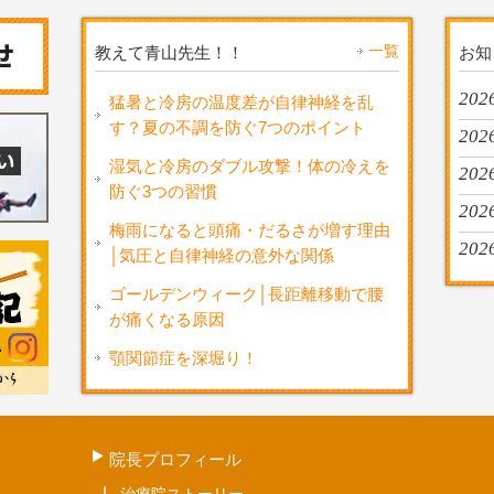
一覧
教えて青山先生！！
お知
2026
猛暑と冷房の温度差が自律神経を乱
す？夏の不調を防ぐ7つのポイント
2026
湿気と冷房のダブル攻撃！体の冷えを
2026
防ぐ3つの習慣
202
梅雨になると頭痛・だるさが増す理由
2026
│気圧と自律神経の意外な関係
ゴールデンウィーク│長距離移動で腰
が痛くなる原因
顎関節症を深堀り！
院長プロフィール