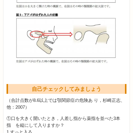
自己チェックしてみましょう
（合計点数が8.6以上では顎関節症の危険あ り，杉崎正志、
他：2007）
①口を大きく開いたとき，人差し指から薬指を並べた3本
指 を縦にして入りますか？
1.すっと入る