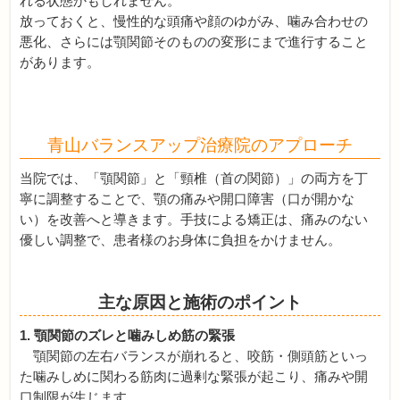
れる状態かもしれません。
放っておくと、慢性的な頭痛や顔のゆがみ、噛み合わせの
悪化、
さらには顎関節そのものの変形にまで進行すること
があります。
青山バランスアップ治療院のアプローチ
当院では、「顎関節」と「頸椎（首の関節）」
の両方を丁
寧に調整することで、顎の痛みや開口障害（
口が開かな
い）を改善へと導きます。手技による矯正は、
痛みのない
優しい調整で、患者様のお身体に負担をかけません。
主な原因と施術のポイント
1. 顎関節のズレと噛みしめ筋の緊張
顎関節の左右バランスが崩れると、咬筋・
側頭筋といっ
た噛みしめに関わる筋肉に過剰な緊張が起こり、
痛みや開
口制限が生じます。