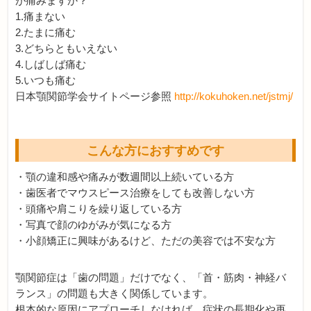
が痛みますか？
1.痛まない
2.たまに痛む
3.どちらともいえない
4.しばしば痛む
5.いつも痛む
日本顎関節学会サイトページ参照
http://kokuhoken.net/jstmj/
こんな方におすすめです
・顎の違和感や痛みが数週間以上続いている方
・歯医者でマウスピース治療をしても改善しない方
・頭痛や肩こりを繰り返している方
・写真で顔のゆがみが気になる方
・小顔矯正に興味があるけど、ただの美容では不安な方
顎関節症は「歯の問題」だけでなく、「首・筋肉・神経バ
ランス」の問題も大きく関係しています。
根本的な原因にアプローチしなければ、症状の長期化や再