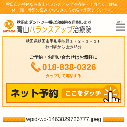
秋田市の整体なら青山バランスアップ治療院へ！肩こり、腰痛、
体・顔・骨盤の歪みでお悩みの方が続々来院しています。
秋田県秋田市手形字蛇野１７２－１－１Ｆ
秋田駅から徒歩18分
ご予約・お問い合わせはお気軽に
018-838-0326
タップして電話する
wpid-wp-1463829726777.jpeg