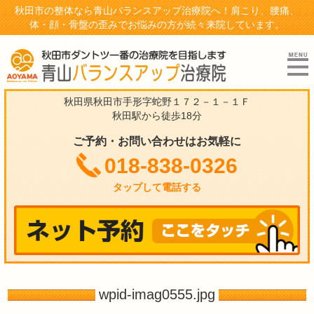
秋田市の整体なら青山バランスアップ治療院へ！肩こり、腰痛、
体・顔・骨盤の歪みでお悩みの方が続々来院しています。
秋田県秋田市手形字蛇野１７２－１－１Ｆ
秋田駅から徒歩18分
ご予約・お問い合わせはお気軽に
018-838-0326
タップして電話する
wpid-imag0555.jpg